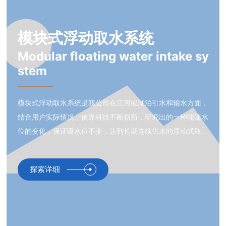
模块式浮动取水系统
Modular floating water intake sy
stem
模块式浮动取水系统是我公司在江河或湖泊引水和输水方面，
结合用户实际情况，依靠科技不断创新，研究出的一种能随水
位的变化，保证吸水位不变，达到长期连续供水的浮动式取水
泵站系统，产品的出现解决了以往依靠围堰建造泵房供水受水
位限制、基建投资高、周期长、取水水质差等诸多不便。模块
探索详细
式浮动取水系统取水质量高，建造成本低，操作简单，经济效
益大大高于传统泵站，其相对浮船（坞）泵站系统也有造价
低、建造周期短、使用安全、不需船级认证等较大的优势。