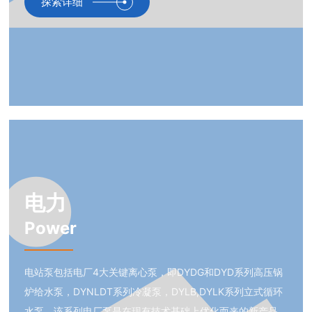
探索详细
电力
Power
电站泵包括电厂4大关键离心泵，即DYDG和DYD系列高压锅
炉给水泵，DYNLDT系列冷凝泵，DYLB,DYLK系列立式循环
水泵。该系列电厂泵是在现有技术基础上优化而来的新产品，